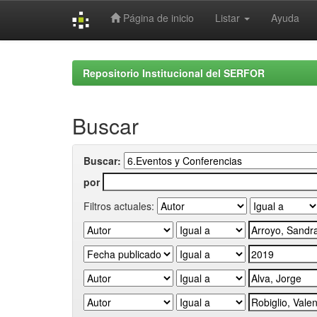
Página de inicio
Listar
Ayuda
Skip
navigation
Repositorio Institucional del SERFOR
Buscar
Buscar:
por
Filtros actuales: