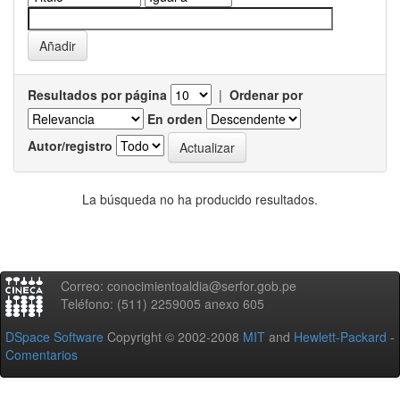
Resultados por página
|
Ordenar por
En orden
Autor/registro
La búsqueda no ha producido resultados.
Correo: conocimientoaldia@serfor.gob.pe
Teléfono: (511) 2259005 anexo 605
DSpace Software
Copyright © 2002-2008
MIT
and
Hewlett-Packard
-
Comentarios