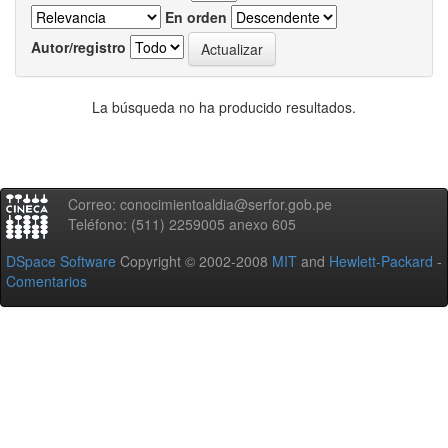
En orden
Autor/registro
La búsqueda no ha producido resultados.
Correo: conocimientoaldia@serfor.gob.pe
Teléfono: (511) 2259005 anexo 605
DSpace Software
Copyright © 2002-2008
MIT
and
Hewlett-Packard
-
Comentarios