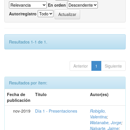
En orden
Autor/registro
Resultados 1-1 de 1.
Anterior
1
Siguiente
Resultados por ítem:
Fecha de
Título
Autor(es)
publicación
nov-2019
Día 1 - Presentaciones
Robiglio,
Valentina
;
Watanabe, Jorge
;
Nalvarte, Jaime
;