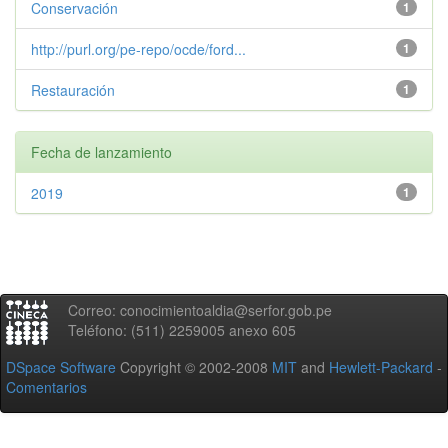
Conservación
1
http://purl.org/pe-repo/ocde/ford...
1
Restauración
1
Fecha de lanzamiento
2019
1
Correo: conocimientoaldia@serfor.gob.pe
Teléfono: (511) 2259005 anexo 605
DSpace Software
Copyright © 2002-2008
MIT
and
Hewlett-Packard
-
Comentarios