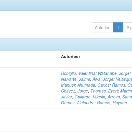
Anterior
1
Si
Autor(es)
Robiglio, Valentina
;
Watanabe, Jorge
;
Nalvarte, Jaime
;
Alva, Jorge
;
Velasqu
Manuel
;
Ahumada, Carlos
;
Ramos, C
Chávez, Jorge
;
Thomas, Evert
;
Martin
Javier
;
Gallardo, Mirella
;
Arroyo, Sand
Gómez, Alejandro
;
Ramos, Haydee