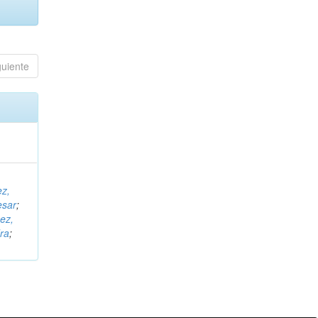
guiente
ez,
esar
;
ez,
ra
;