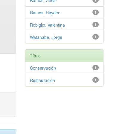
Ramos, Cesar
1
Ramos, Haydee
1
Robiglio, Valentina
1
Watanabe, Jorge
1
Título
Conservación
1
Restauración
1