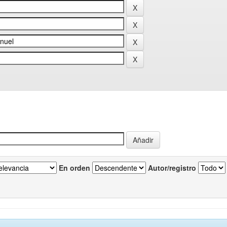
En orden
Autor/registro