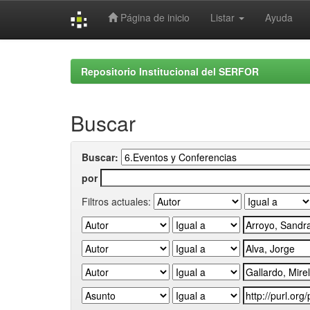
Página de inicio
Listar
Ayuda
Skip
navigation
Repositorio Institucional del SERFOR
Buscar
Buscar:
por
Filtros actuales: