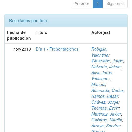
Anterior
1
Siguiente
Resultados por ítem:
Fecha de
Título
Autor(es)
publicación
nov-2019
Día 1 - Presentaciones
Robiglio,
Valentina
;
Watanabe, Jorge
;
Nalvarte, Jaime
;
Alva, Jorge
;
Velasquez,
Manuel
;
Ahumada, Carlos
;
Ramos, Cesar
;
Chávez, Jorge
;
Thomas, Evert
;
Martinez, Javier
;
Gallardo, Mirella
;
Arroyo, Sandra
;
Gómez,