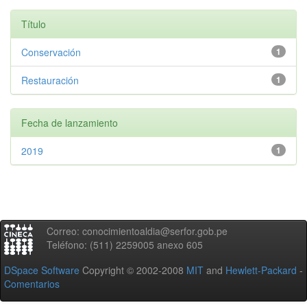
Título
Conservación
1
Restauración
1
Fecha de lanzamiento
2019
1
Correo: conocimientoaldia@serfor.gob.pe
Teléfono: (511) 2259005 anexo 605
DSpace Software
Copyright © 2002-2008
MIT
and
Hewlett-Packard
-
Comentarios