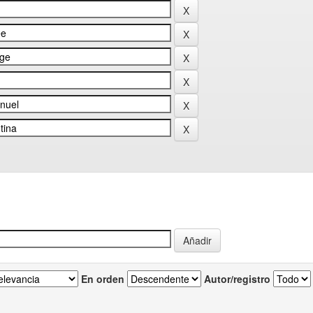
En orden
Autor/registro