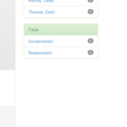
Ramos, Cesar
1
Thomas, Evert
1
Título
Conservación
1
Restauración
1