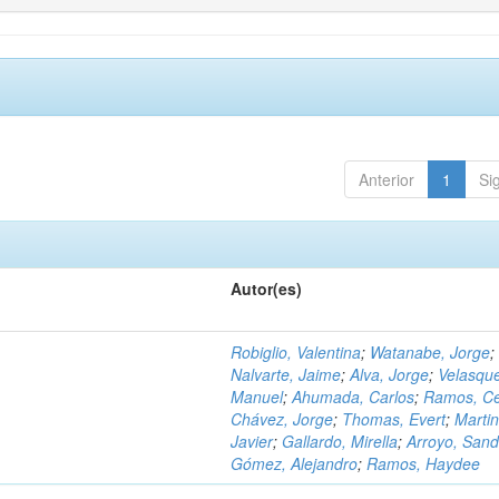
Anterior
1
Si
Autor(es)
Robiglio, Valentina
;
Watanabe, Jorge
;
Nalvarte, Jaime
;
Alva, Jorge
;
Velasqu
Manuel
;
Ahumada, Carlos
;
Ramos, C
Chávez, Jorge
;
Thomas, Evert
;
Martin
Javier
;
Gallardo, Mirella
;
Arroyo, Sand
Gómez, Alejandro
;
Ramos, Haydee