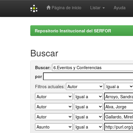
Página de inicio
Listar
Ayuda
Skip
navigation
Repositorio Institucional del SERFOR
Buscar
Buscar:
por
Filtros actuales: