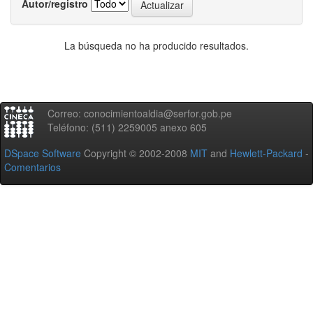
Autor/registro
La búsqueda no ha producido resultados.
Correo: conocimientoaldia@serfor.gob.pe
Teléfono: (511) 2259005 anexo 605
DSpace Software
Copyright © 2002-2008
MIT
and
Hewlett-Packard
-
Comentarios