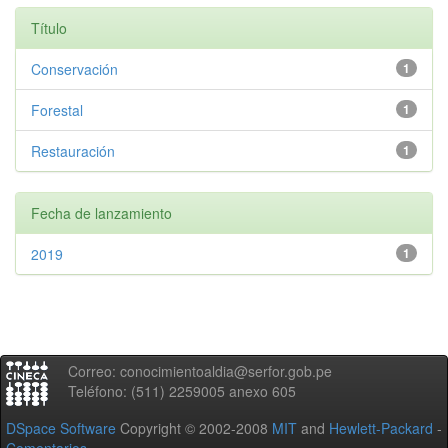
Título
Conservación
1
Forestal
1
Restauración
1
Fecha de lanzamiento
2019
1
Correo: conocimientoaldia@serfor.gob.pe
Teléfono: (511) 2259005 anexo 605
DSpace Software
Copyright © 2002-2008
MIT
and
Hewlett-Packard
-