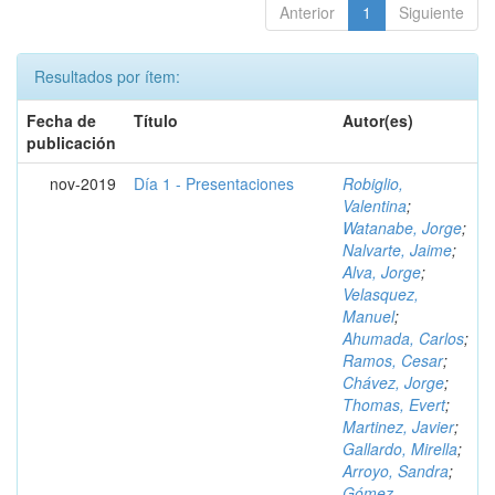
Anterior
1
Siguiente
Resultados por ítem:
Fecha de
Título
Autor(es)
publicación
nov-2019
Día 1 - Presentaciones
Robiglio,
Valentina
;
Watanabe, Jorge
;
Nalvarte, Jaime
;
Alva, Jorge
;
Velasquez,
Manuel
;
Ahumada, Carlos
;
Ramos, Cesar
;
Chávez, Jorge
;
Thomas, Evert
;
Martinez, Javier
;
Gallardo, Mirella
;
Arroyo, Sandra
;
Gómez,