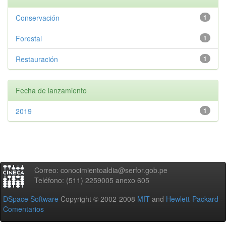
Conservación
1
Forestal
1
Restauración
1
Fecha de lanzamiento
2019
1
Correo: conocimientoaldia@serfor.gob.pe
Teléfono: (511) 2259005 anexo 605
DSpace Software
Copyright © 2002-2008
MIT
and
Hewlett-Packard
-
Comentarios