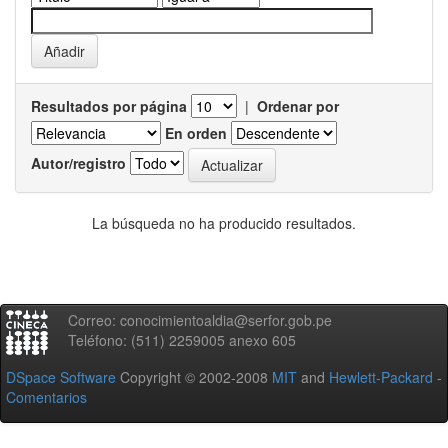
Resultados por página
|
Ordenar por
En orden
Autor/registro
La búsqueda no ha producido resultados.
Correo: conocimientoaldia@serfor.gob.pe
Teléfono: (511) 2259005 anexo 605
DSpace Software
Copyright © 2002-2008
MIT
and
Hewlett-Packard
-
Comentarios