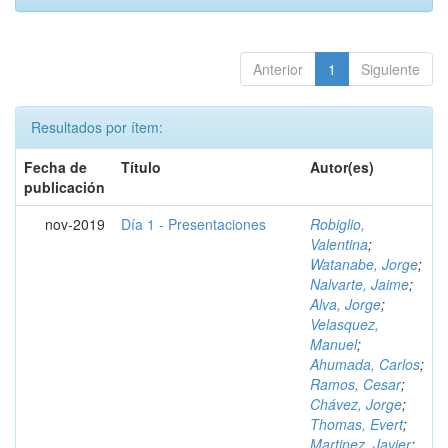
Anterior
1
Siguiente
Resultados por ítem:
Fecha de
Título
Autor(es)
publicación
nov-2019
Día 1 - Presentaciones
Robiglio,
Valentina
;
Watanabe, Jorge
;
Nalvarte, Jaime
;
Alva, Jorge
;
Velasquez,
Manuel
;
Ahumada, Carlos
;
Ramos, Cesar
;
Chávez, Jorge
;
Thomas, Evert
;
Martinez, Javier
;