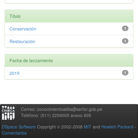
Título
Conservación
1
Restauración
1
Fecha de lanzamiento
2019
1
Correo: conocimientoaldia@serfor.gob.pe
Teléfono: (511) 2259005 anexo 605
DSpace Software
Copyright © 2002-2008
MIT
and
Hewlett-Packard
-
Comentarios