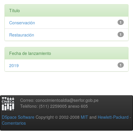
Título
Conservación
1
Restauración
1
Fecha de lanzamiento
2019
1
Correo: conocimientoaldia@serfor.gob.pe
Teléfono: (511) 2259005 anexo 605
DSpace Software
Copyright © 2002-2008
MIT
and
Hewlett-Packard
-
Comentarios