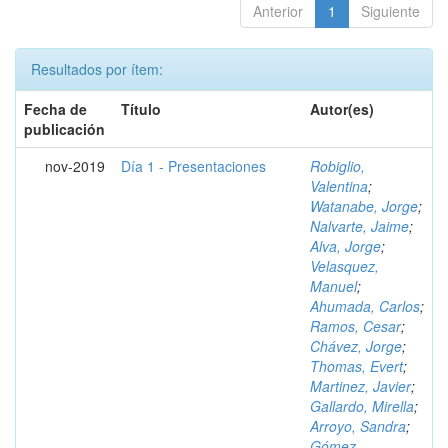
Anterior
1
Siguiente
Resultados por ítem:
Fecha de
Título
Autor(es)
publicación
nov-2019
Día 1 - Presentaciones
Robiglio,
Valentina
;
Watanabe, Jorge
;
Nalvarte, Jaime
;
Alva, Jorge
;
Velasquez,
Manuel
;
Ahumada, Carlos
;
Ramos, Cesar
;
Chávez, Jorge
;
Thomas, Evert
;
Martinez, Javier
;
Gallardo, Mirella
;
Arroyo, Sandra
;
Gómez,