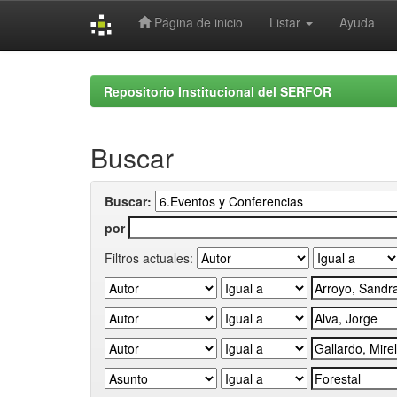
Página de inicio
Listar
Ayuda
Skip
navigation
Repositorio Institucional del SERFOR
Buscar
Buscar:
por
Filtros actuales: