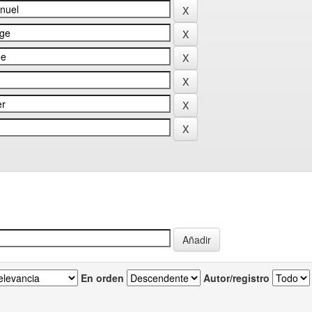
En orden
Autor/registro