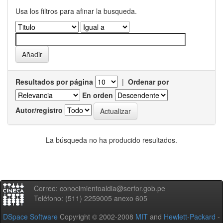
Usa los filtros para afinar la busqueda.
Resultados por página
|
Ordenar por
En orden
Autor/registro
La búsqueda no ha producido resultados.
Correo: conocimientoaldia@serfor.gob.pe
Teléfono: (511) 2259005 anexo 605
DSpace Software
Copyright © 2002-2008
MIT
and
Hewlett-Packard
-