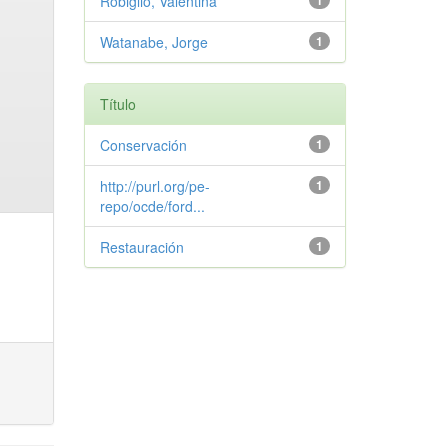
Robiglio, Valentina
1
Watanabe, Jorge
1
Título
Conservación
1
http://purl.org/pe-
1
repo/ocde/ford...
Restauración
1