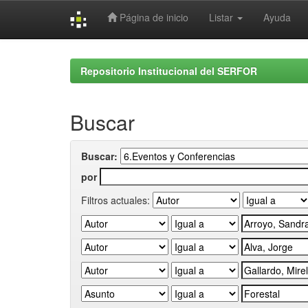
Página de inicio
Listar
Ayuda
Skip
navigation
Repositorio Institucional del SERFOR
Buscar
Buscar:
por
Filtros actuales: