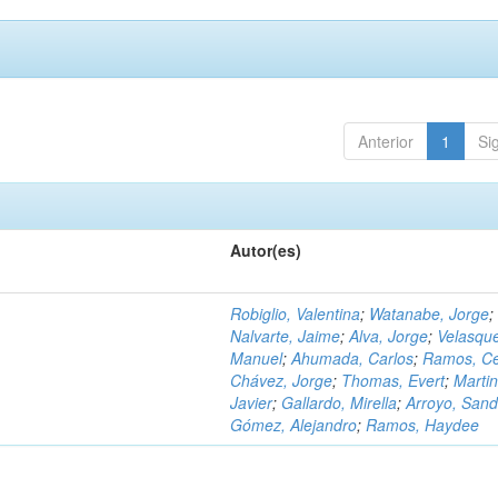
Anterior
1
Si
Autor(es)
Robiglio, Valentina
;
Watanabe, Jorge
;
Nalvarte, Jaime
;
Alva, Jorge
;
Velasqu
Manuel
;
Ahumada, Carlos
;
Ramos, C
Chávez, Jorge
;
Thomas, Evert
;
Martin
Javier
;
Gallardo, Mirella
;
Arroyo, Sand
Gómez, Alejandro
;
Ramos, Haydee