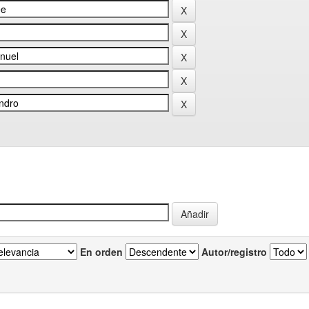
En orden
Autor/registro