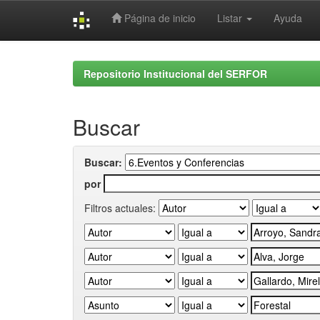
Página de inicio
Listar
Ayuda
Skip
navigation
Repositorio Institucional del SERFOR
Buscar
Buscar:
por
Filtros actuales: