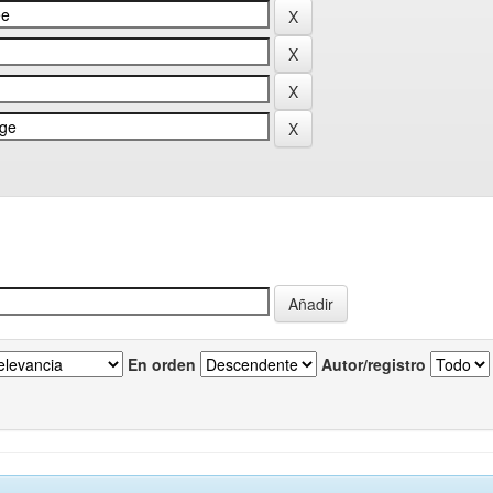
En orden
Autor/registro