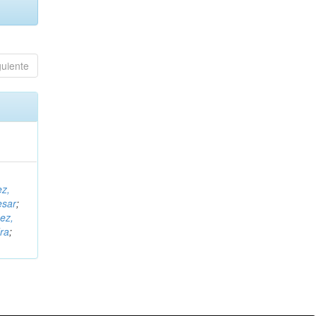
guiente
ez,
esar
;
ez,
ra
;