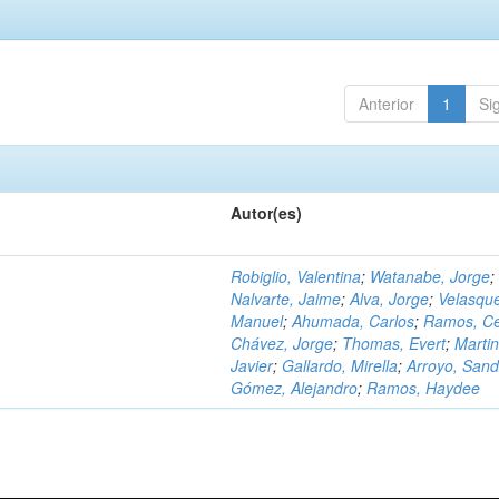
Anterior
1
Si
Autor(es)
Robiglio, Valentina
;
Watanabe, Jorge
;
Nalvarte, Jaime
;
Alva, Jorge
;
Velasqu
Manuel
;
Ahumada, Carlos
;
Ramos, C
Chávez, Jorge
;
Thomas, Evert
;
Martin
Javier
;
Gallardo, Mirella
;
Arroyo, Sand
Gómez, Alejandro
;
Ramos, Haydee