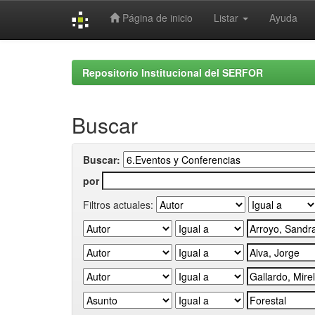
Página de inicio
Listar
Ayuda
Skip
navigation
Repositorio Institucional del SERFOR
Buscar
Buscar:
por
Filtros actuales: