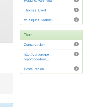
Robiglio, Valentina
1
Thomas, Evert
1
Velasquez, Manuel
1
Título
Conservación
1
http://purl.org/pe-
1
repo/ocde/ford...
Restauración
1