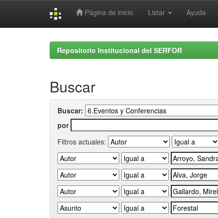
Página de inicio
Listar
Ayuda
Skip
navigation
Repositorio Institucional del SERFOR
Buscar
Buscar:
por
Filtros actuales: