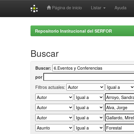
Página de inicio
Listar
Ayuda
Skip
navigation
Repositorio Institucional del SERFOR
Buscar
Buscar:
por
Filtros actuales: