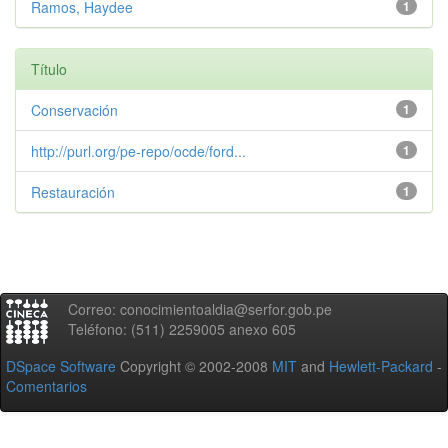
Ramos, Haydee
1
Título
Conservación
1
http://purl.org/pe-repo/ocde/ford...
1
Restauración
1
Correo: conocimientoaldia@serfor.gob.pe
Teléfono: (511) 2259005 anexo 605
DSpace Software
Copyright © 2002-2008
MIT
and
Hewlett-Packard
-
Comentarios