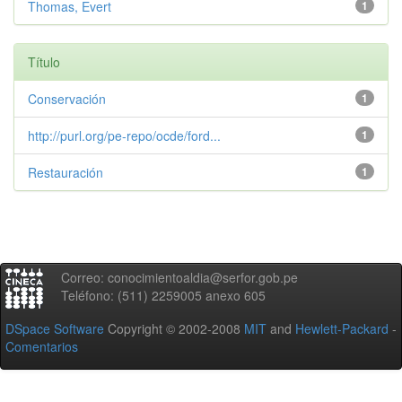
Thomas, Evert
1
Título
Conservación
1
http://purl.org/pe-repo/ocde/ford...
1
Restauración
1
Correo: conocimientoaldia@serfor.gob.pe
Teléfono: (511) 2259005 anexo 605
DSpace Software
Copyright © 2002-2008
MIT
and
Hewlett-Packard
-
Comentarios