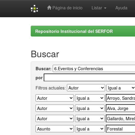
Página de inicio
Listar
Ayuda
Skip
navigation
Repositorio Institucional del SERFOR
Buscar
Buscar:
por
Filtros actuales: