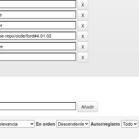
En orden
Autor/registro