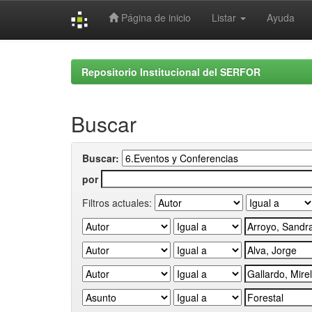
Página de inicio
Listar
Ayuda
Skip
navigation
Repositorio Institucional del SERFOR
Buscar
Buscar:
por
Filtros actuales: