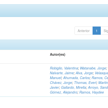
Anterior
1
Si
Autor(es)
Robiglio, Valentina
;
Watanabe, Jorge
;
Nalvarte, Jaime
;
Alva, Jorge
;
Velasqu
Manuel
;
Ahumada, Carlos
;
Ramos, C
Chávez, Jorge
;
Thomas, Evert
;
Martin
Javier
;
Gallardo, Mirella
;
Arroyo, Sand
Gómez, Alejandro
;
Ramos, Haydee