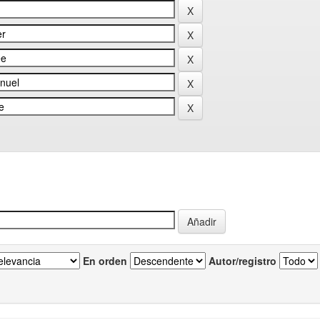
En orden
Autor/registro