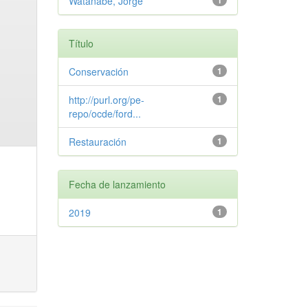
Watanabe, Jorge
1
Título
Conservación
1
http://purl.org/pe-
1
repo/ocde/ford...
Restauración
1
Fecha de lanzamiento
2019
1