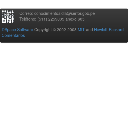
Correo: conocimientoaldia@serfor.gob.pe
Teléfono: (511) 2259005 anexo 605
DSpace Software
Copyright © 2002-2008
MIT
and
Hewlett-Packard
-
Comentarios