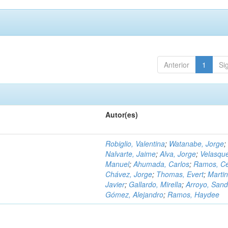
Anterior
1
Si
Autor(es)
Robiglio, Valentina
;
Watanabe, Jorge
;
Nalvarte, Jaime
;
Alva, Jorge
;
Velasqu
Manuel
;
Ahumada, Carlos
;
Ramos, C
Chávez, Jorge
;
Thomas, Evert
;
Martin
Javier
;
Gallardo, Mirella
;
Arroyo, Sand
Gómez, Alejandro
;
Ramos, Haydee