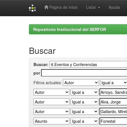
Página de inicio
Listar
Ayuda
Skip
navigation
Repositorio Institucional del SERFOR
Buscar
Buscar:
por
Filtros actuales: