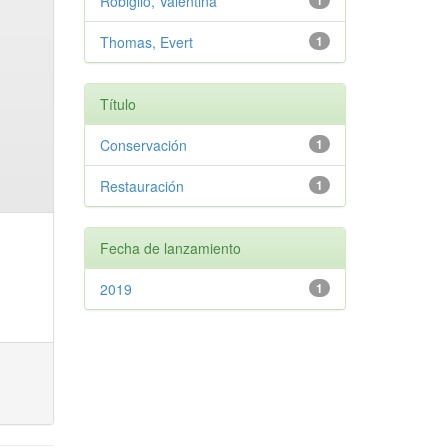
Robiglio, Valentina
1
Thomas, Evert
1
Título
Conservación
1
Restauración
1
Fecha de lanzamiento
2019
1