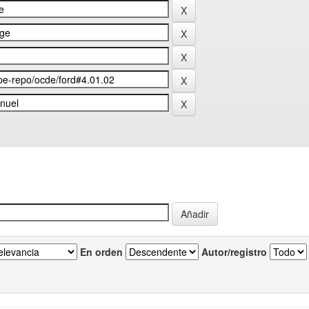
En orden
Autor/registro