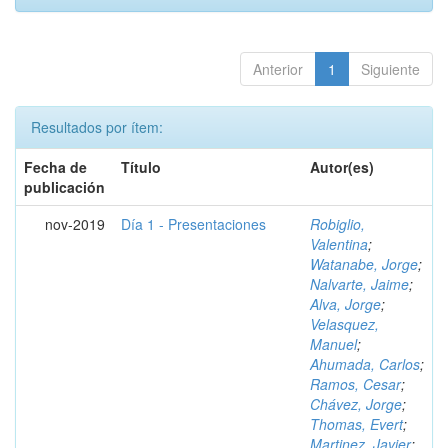
Anterior
1
Siguiente
Resultados por ítem:
Fecha de
Título
Autor(es)
publicación
nov-2019
Día 1 - Presentaciones
Robiglio,
Valentina
;
Watanabe, Jorge
;
Nalvarte, Jaime
;
Alva, Jorge
;
Velasquez,
Manuel
;
Ahumada, Carlos
;
Ramos, Cesar
;
Chávez, Jorge
;
Thomas, Evert
;
Martinez, Javier
;