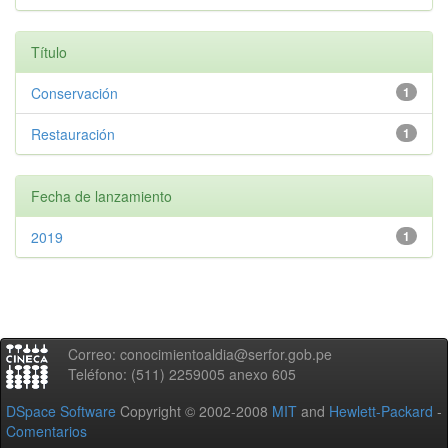
Título
Conservación
1
Restauración
1
Fecha de lanzamiento
2019
1
Correo: conocimientoaldia@serfor.gob.pe
Teléfono: (511) 2259005 anexo 605
DSpace Software
Copyright © 2002-2008
MIT
and
Hewlett-Packard
-
Comentarios