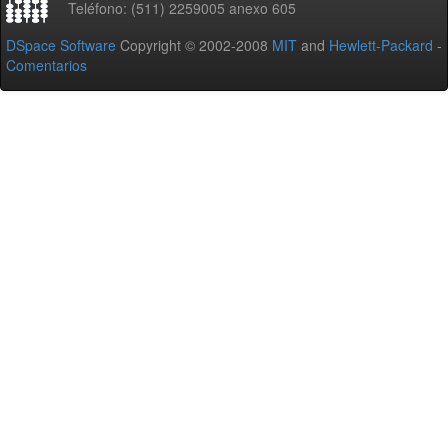
Teléfono: (511) 2259005 anexo 605
DSpace Software
Copyright © 2002-2008
MIT
and
Hewlett-Packard
-
Comentarios