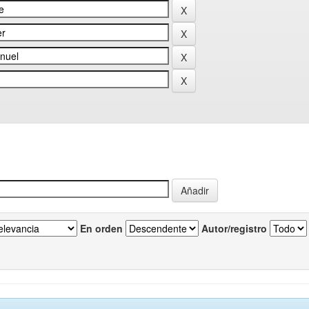
En orden
Autor/registro