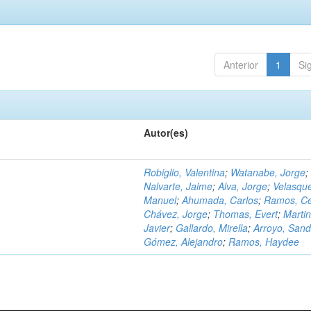
Anterior
1
Si
Autor(es)
Robiglio, Valentina
;
Watanabe, Jorge
;
Nalvarte, Jaime
;
Alva, Jorge
;
Velasqu
Manuel
;
Ahumada, Carlos
;
Ramos, C
Chávez, Jorge
;
Thomas, Evert
;
Martin
Javier
;
Gallardo, Mirella
;
Arroyo, Sand
Gómez, Alejandro
;
Ramos, Haydee