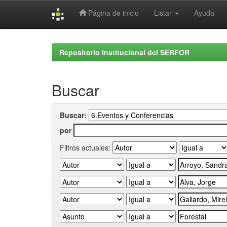
Página de inicio
Listar
Ayuda
Skip
navigation
Repositorio Institucional del SERFOR
Buscar
Buscar:
por
Filtros actuales: