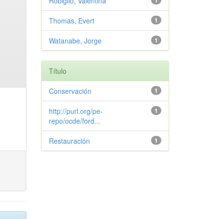
Robiglio, Valentina
1
Thomas, Evert
1
Watanabe, Jorge
1
Título
Conservación
1
http://purl.org/pe-
1
repo/ocde/ford...
Restauración
1