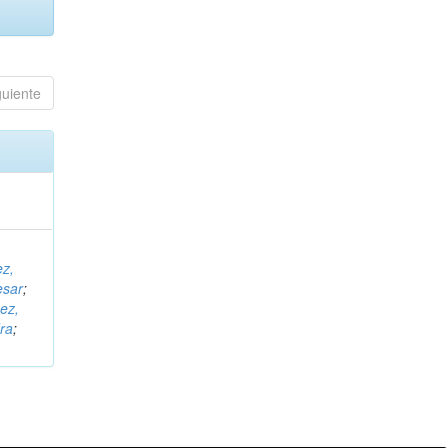
guiente
ez,
esar
;
ez,
ra
;