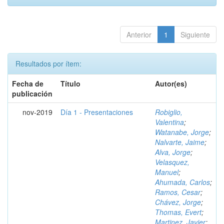
Anterior
1
Siguiente
Resultados por ítem:
Fecha de
Título
Autor(es)
publicación
nov-2019
Día 1 - Presentaciones
Robiglio,
Valentina
;
Watanabe, Jorge
;
Nalvarte, Jaime
;
Alva, Jorge
;
Velasquez,
Manuel
;
Ahumada, Carlos
;
Ramos, Cesar
;
Chávez, Jorge
;
Thomas, Evert
;
Martinez, Javier
;