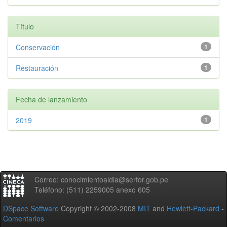
Título
Conservación
1
Restauración
1
Fecha de lanzamiento
2019
1
Correo: conocimientoaldia@serfor.gob.pe
Teléfono: (511) 2259005 anexo 605
DSpace Software
Copyright © 2002-2008
MIT
and
Hewlett-Packard
-
Comentarios