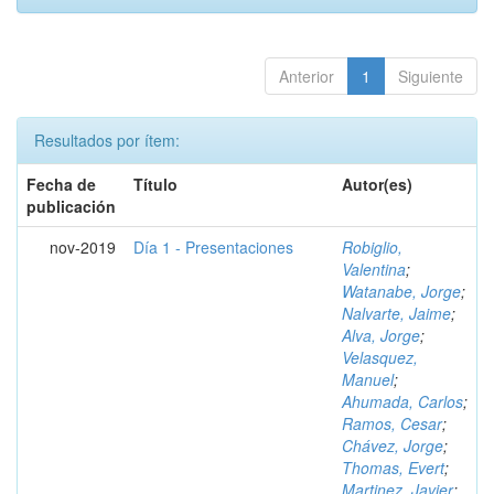
Anterior
1
Siguiente
Resultados por ítem:
Fecha de
Título
Autor(es)
publicación
nov-2019
Día 1 - Presentaciones
Robiglio,
Valentina
;
Watanabe, Jorge
;
Nalvarte, Jaime
;
Alva, Jorge
;
Velasquez,
Manuel
;
Ahumada, Carlos
;
Ramos, Cesar
;
Chávez, Jorge
;
Thomas, Evert
;
Martinez, Javier
;