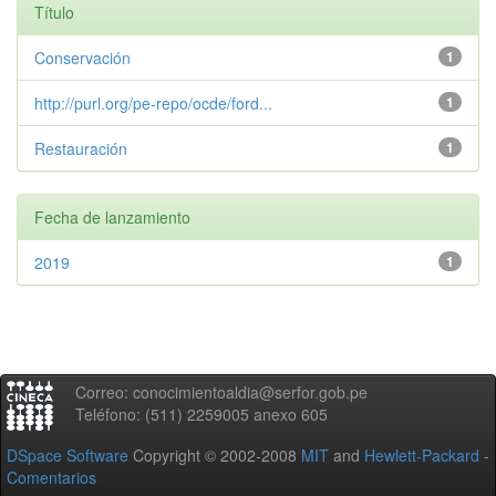
Título
Conservación
1
http://purl.org/pe-repo/ocde/ford...
1
Restauración
1
Fecha de lanzamiento
2019
1
Correo: conocimientoaldia@serfor.gob.pe
Teléfono: (511) 2259005 anexo 605
DSpace Software
Copyright © 2002-2008
MIT
and
Hewlett-Packard
-
Comentarios