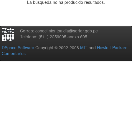
La búsqueda no ha producido resultados.
Correo: conocimientoaldia@serfor.gob.pe
Teléfono: (511) 2259005 anexo 605
DSpace Software
Copyright © 2002-2008
MIT
and
Hewlett-Packard
-
Comentarios