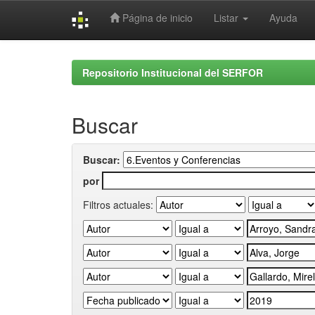
Página de inicio
Listar
Ayuda
Skip
navigation
Repositorio Institucional del SERFOR
Buscar
Buscar:
por
Filtros actuales: