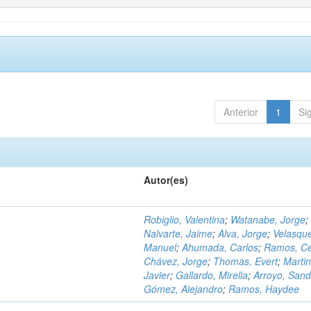
Anterior
1
Si
Autor(es)
Robiglio, Valentina
;
Watanabe, Jorge
;
Nalvarte, Jaime
;
Alva, Jorge
;
Velasqu
Manuel
;
Ahumada, Carlos
;
Ramos, C
Chávez, Jorge
;
Thomas, Evert
;
Martin
Javier
;
Gallardo, Mirella
;
Arroyo, Sand
Gómez, Alejandro
;
Ramos, Haydee