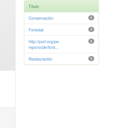
Título
Conservación
1
Forestal
1
http://purl.org/pe-
1
repo/ocde/ford...
Restauración
1