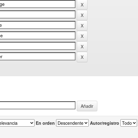
En orden
Autor/registro