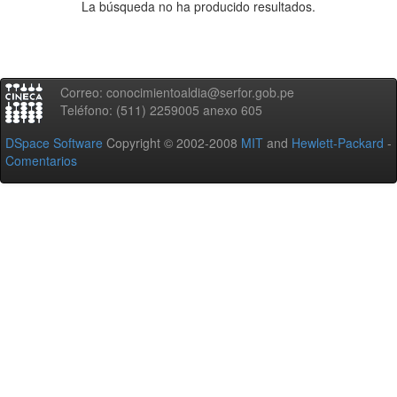
La búsqueda no ha producido resultados.
Correo: conocimientoaldia@serfor.gob.pe
Teléfono: (511) 2259005 anexo 605
DSpace Software
Copyright © 2002-2008
MIT
and
Hewlett-Packard
-
Comentarios