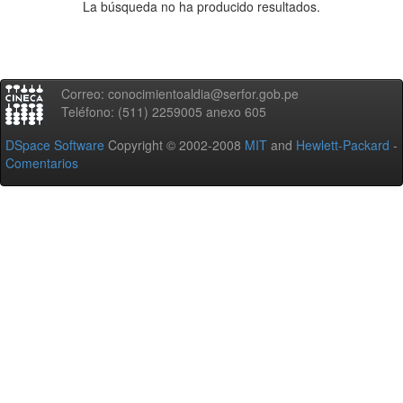
La búsqueda no ha producido resultados.
Correo: conocimientoaldia@serfor.gob.pe
Teléfono: (511) 2259005 anexo 605
DSpace Software
Copyright © 2002-2008
MIT
and
Hewlett-Packard
-
Comentarios