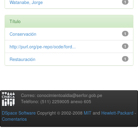
Watanabe, Jorge
1
Título
Conservación
1
http://purl.org/pe-repo/ocde/ford...
1
Restauración
1
Correo: conocimientoaldia@serfor.gob.pe
Teléfono: (511) 2259005 anexo 605
DSpace Software
Copyright © 2002-2008
MIT
and
Hewlett-Packard
-
Comentarios