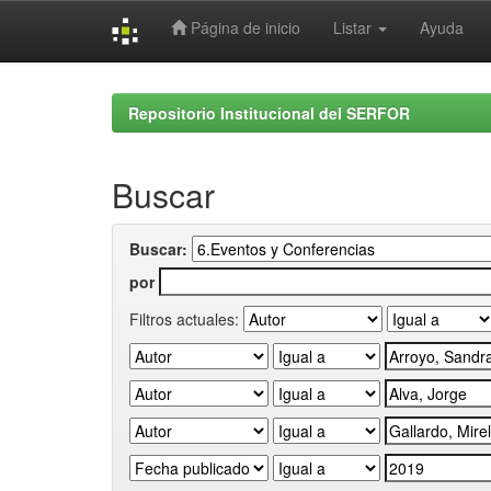
Página de inicio
Listar
Ayuda
Skip
navigation
Repositorio Institucional del SERFOR
Buscar
Buscar:
por
Filtros actuales: