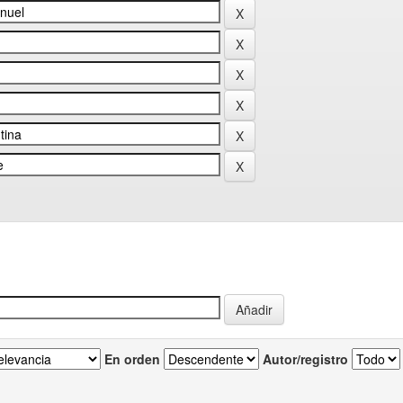
En orden
Autor/registro