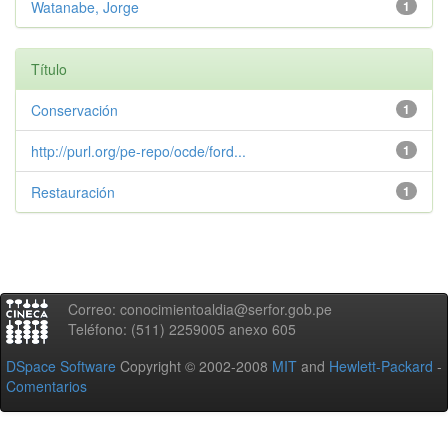
Watanabe, Jorge
1
Título
Conservación
1
http://purl.org/pe-repo/ocde/ford...
1
Restauración
1
Correo: conocimientoaldia@serfor.gob.pe
Teléfono: (511) 2259005 anexo 605
DSpace Software
Copyright © 2002-2008
MIT
and
Hewlett-Packard
-
Comentarios