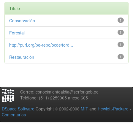
Título
Conservación
1
Forestal
1
http://purl.org/pe-repo/ocde/ford...
1
Restauración
1
Correo: conocimientoaldia@serfor.gob.pe
Teléfono: (511) 2259005 anexo 605
DSpace Software
Copyright © 2002-2008
MIT
and
Hewlett-Packard
-
Comentarios