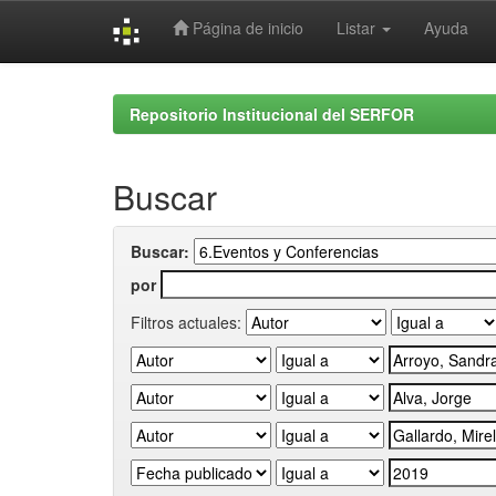
Página de inicio
Listar
Ayuda
Skip
navigation
Repositorio Institucional del SERFOR
Buscar
Buscar:
por
Filtros actuales: