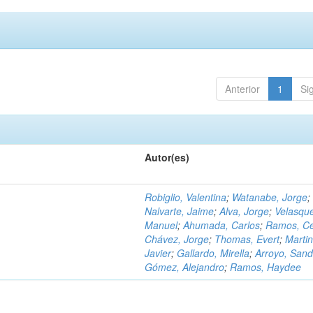
Anterior
1
Si
Autor(es)
Robiglio, Valentina
;
Watanabe, Jorge
;
Nalvarte, Jaime
;
Alva, Jorge
;
Velasqu
Manuel
;
Ahumada, Carlos
;
Ramos, C
Chávez, Jorge
;
Thomas, Evert
;
Martin
Javier
;
Gallardo, Mirella
;
Arroyo, Sand
Gómez, Alejandro
;
Ramos, Haydee