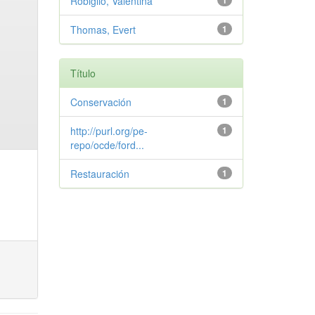
Robiglio, Valentina
1
Thomas, Evert
1
Título
Conservación
1
http://purl.org/pe-
1
repo/ocde/ford...
Restauración
1