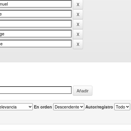
En orden
Autor/registro