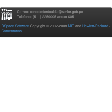
Correo: conocimientoaldia@serfor.gob.pe
Teléfono: (511) 2259005 anexo 605
DSpace Software
Copyright © 2002-2008
MIT
and
Hewlett-Packard
-
Comentarios