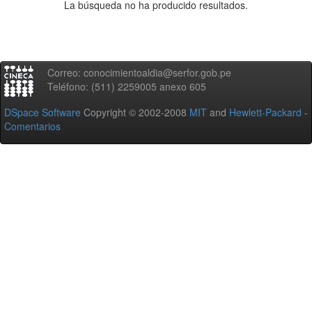
La búsqueda no ha producido resultados.
Correo: conocimientoaldia@serfor.gob.pe
Teléfono: (511) 2259005 anexo 605
DSpace Software
Copyright © 2002-2008
MIT
and
Hewlett-Packard
-
Comentarios