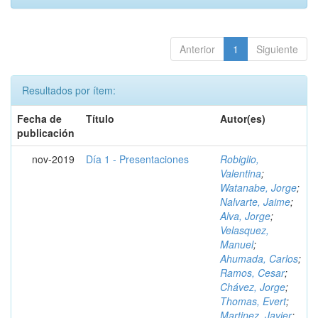
Anterior
1
Siguiente
Resultados por ítem:
Fecha de
Título
Autor(es)
publicación
nov-2019
Día 1 - Presentaciones
Robiglio,
Valentina
;
Watanabe, Jorge
;
Nalvarte, Jaime
;
Alva, Jorge
;
Velasquez,
Manuel
;
Ahumada, Carlos
;
Ramos, Cesar
;
Chávez, Jorge
;
Thomas, Evert
;
Martinez, Javier
;