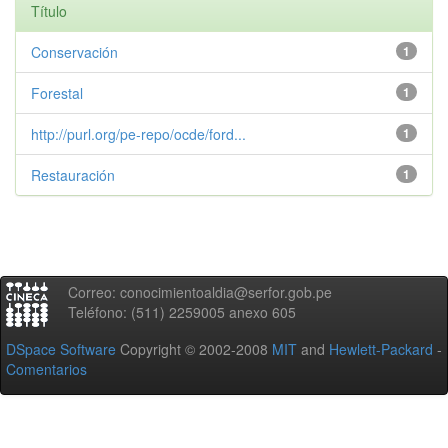
Título
Conservación
1
Forestal
1
http://purl.org/pe-repo/ocde/ford...
1
Restauración
1
Correo: conocimientoaldia@serfor.gob.pe
Teléfono: (511) 2259005 anexo 605
DSpace Software
Copyright © 2002-2008
MIT
and
Hewlett-Packard
-
Comentarios