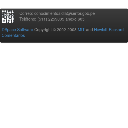
Correo: conocimientoaldia@serfor.gob.pe
Teléfono: (511) 2259005 anexo 605
DSpace Software
Copyright © 2002-2008
MIT
and
Hewlett-Packard
-
Comentarios