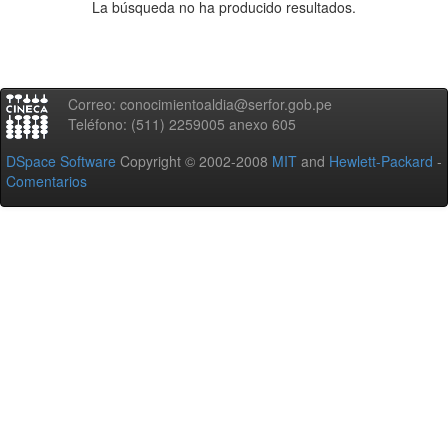
La búsqueda no ha producido resultados.
Correo: conocimientoaldia@serfor.gob.pe
Teléfono: (511) 2259005 anexo 605
DSpace Software
Copyright © 2002-2008
MIT
and
Hewlett-Packard
-
Comentarios