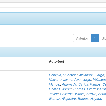
Anterior
1
Si
Autor(es)
Robiglio, Valentina
;
Watanabe, Jorge
;
Nalvarte, Jaime
;
Alva, Jorge
;
Velasqu
Manuel
;
Ahumada, Carlos
;
Ramos, C
Chávez, Jorge
;
Thomas, Evert
;
Martin
Javier
;
Gallardo, Mirella
;
Arroyo, Sand
Gómez, Alejandro
;
Ramos, Haydee