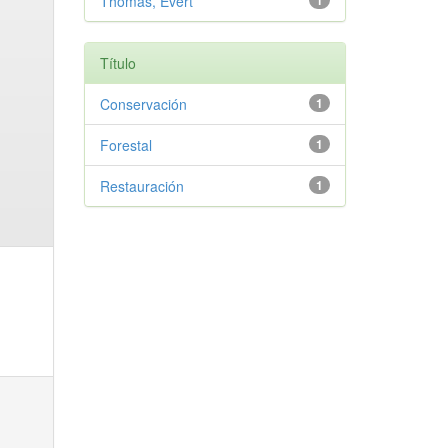
Thomas, Evert
1
Título
Conservación
1
Forestal
1
Restauración
1