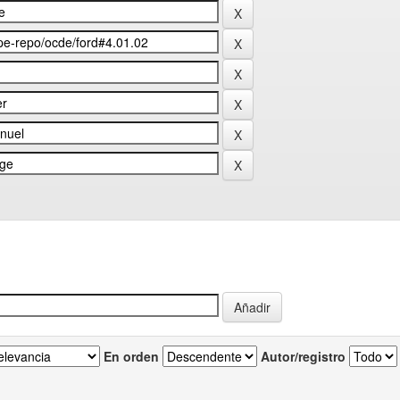
En orden
Autor/registro