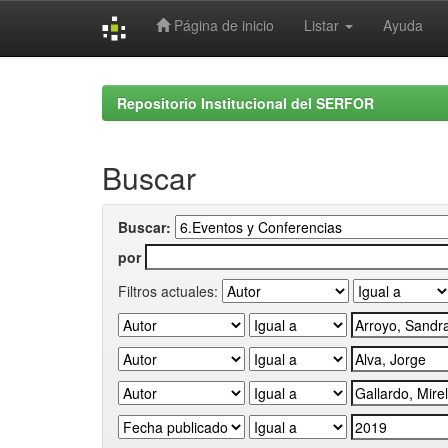
Página de inicio
Listar
Ayuda
Skip
navigation
Repositorio Institucional del SERFOR
Buscar
Buscar:
por
Filtros actuales: