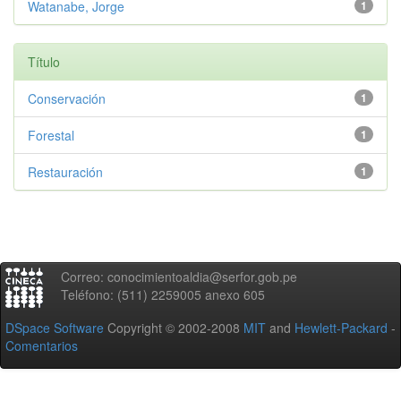
Watanabe, Jorge
1
Título
Conservación
1
Forestal
1
Restauración
1
Correo: conocimientoaldia@serfor.gob.pe
Teléfono: (511) 2259005 anexo 605
DSpace Software
Copyright © 2002-2008
MIT
and
Hewlett-Packard
-
Comentarios