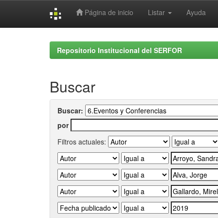
Página de inicio
Listar
Ayuda
Skip
navigation
Repositorio Institucional del SERFOR
Buscar
Buscar:
por
Filtros actuales: