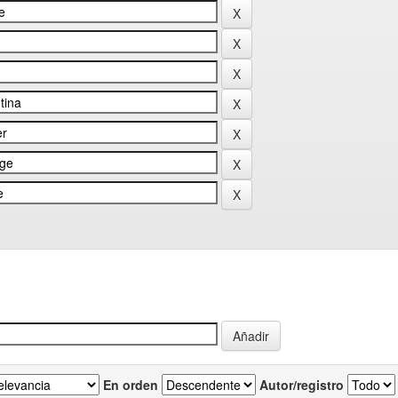
En orden
Autor/registro