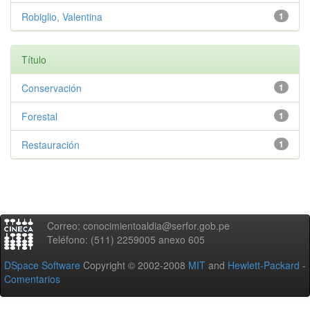
Robiglio, Valentina
1
Título
Conservación
1
Forestal
1
Restauración
1
Correo: conocimientoaldia@serfor.gob.pe
Teléfono: (511) 2259005 anexo 605
DSpace Software
Copyright © 2002-2008
MIT
and
Hewlett-Packard
-
Comentarios