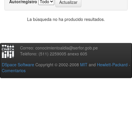
Autor/registro
La búsqueda no ha producido resultados.
Correo: conocimientoaldia@serfor.gob.pe
Teléfono: (511) 2259005 anexo 605
DSpace Software
Copyright © 2002-2008
MIT
and
Hewlett-Packard
-
Comentarios